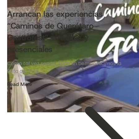
Arrancan las experiencias
“Caminos de Querétaro
Gastrofest” virtuales y
presenciales
Como tal vez sepas, hace un tiempo hicimos la
Ruta del Vino…
Read More