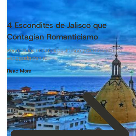
4 Escondites de Jalisco que
Contagian Romanticismo
Recorre los rincones de Jalisco y disfruta de una
escapada con tu…
Read More