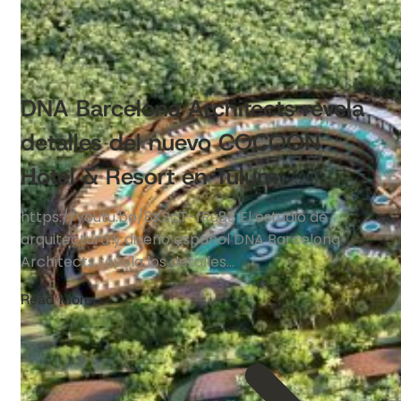
DNA Barcelona Architects revela
detalles del nuevo COCOON
Hotel & Resort en Tulum
https://youtu.be/8KScT-fRu88 El estudio de
arquitectura y diseño español DNA Barcelona
Architects revela los detalles…
Read More