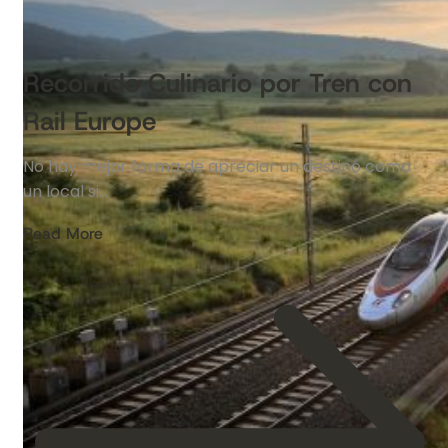
Recorrido Culinario por Tren con
Rail Europe
No hay mejor forma de apreciar un destino como
un local si…
Read More