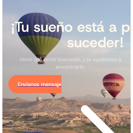
¡Tu sueño está a p
suceder!
Dinos qué estás buscando, y te ayudamos a
encontrarlo.
Envíanos mensaje