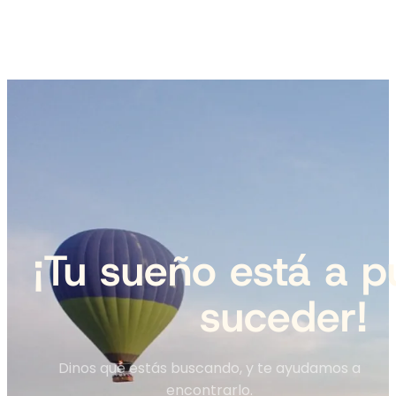
¡Tu sueño está a p
suceder!
Dinos qué estás buscando, y te ayudamos a
encontrarlo.