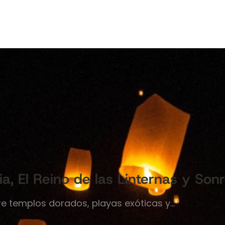
ia, El Reino de las Linternas y Sonr
re templos dorados, playas exóticas y…