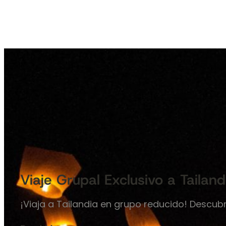
Viaje Grupal Exclusivo a Tailand
¡Viaja a Tailandia en grupo reducido! Descub