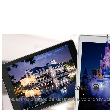
✈️¡Viaja estando en casa! 🤗
Nuestros amigos de Kissimmee, valoran muc