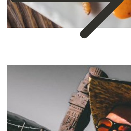
about
Comida
Típica
de
Hidalgo,
11
Ricos
Platillos