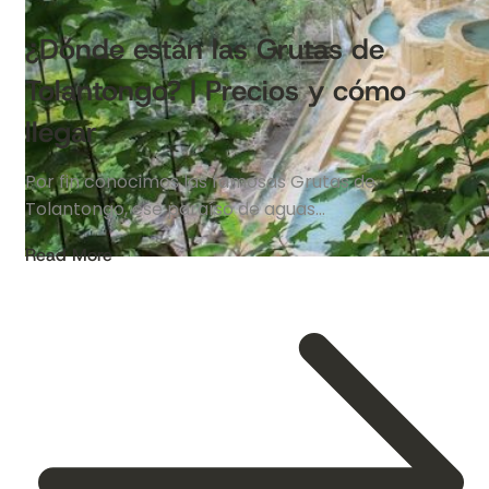
¿Dónde están las Grutas de
Tolantongo? | Precios y cómo
llegar
Por fin conocimos las famosas Grutas de
Tolantongo, ese paraíso de aguas…
Read More