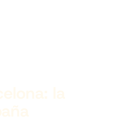
elona: la
paña