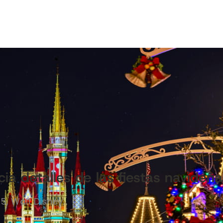
ia detalles de las fiestas navide
5, Walt Disney…