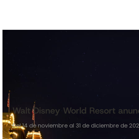
Walt Disney World Resort anunc
Del 14 de noviembre al 31 de diciembre de 202