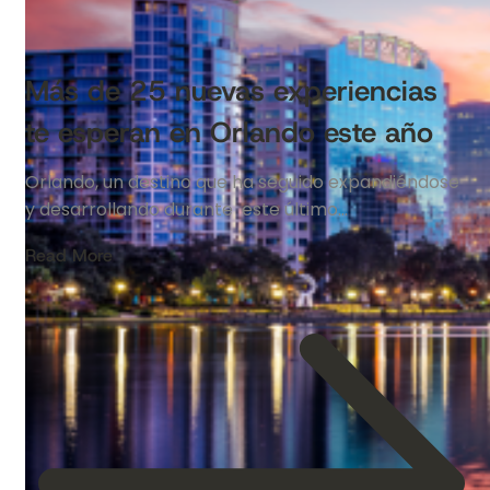
Más de 25 nuevas experiencias
te esperan en Orlando este año
Orlando, un destino que ha seguido expandiéndose
y desarrollando durante este último…
Read More