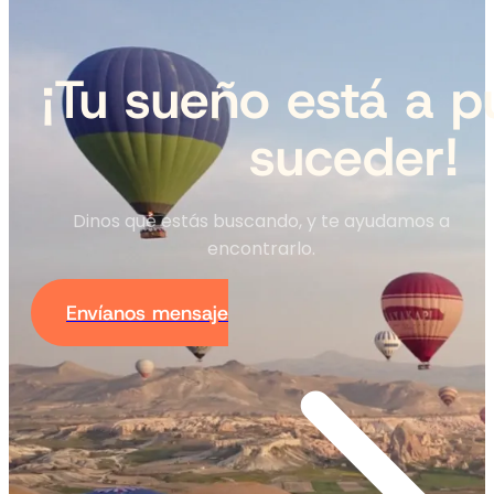
¡Tu sueño está a p
suceder!
Dinos qué estás buscando, y te ayudamos a
encontrarlo.
Envíanos mensaje