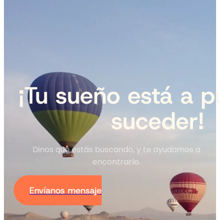
¡Tu sueño está a p
suceder!
Dinos qué estás buscando, y te ayudamos a
encontrarlo.
Envíanos mensaje