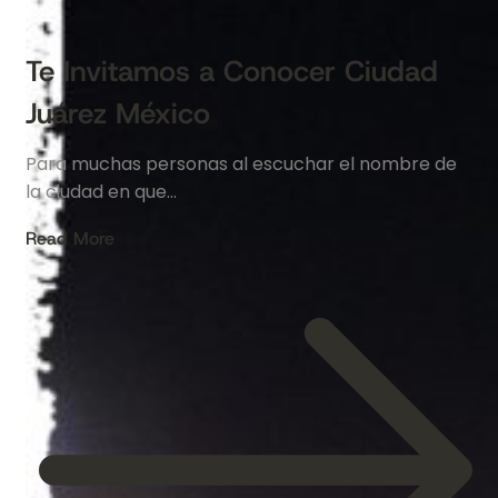
Te Invitamos a Conocer Ciudad
Juárez México
Para muchas personas al escuchar el nombre de
la ciudad en que…
Read More