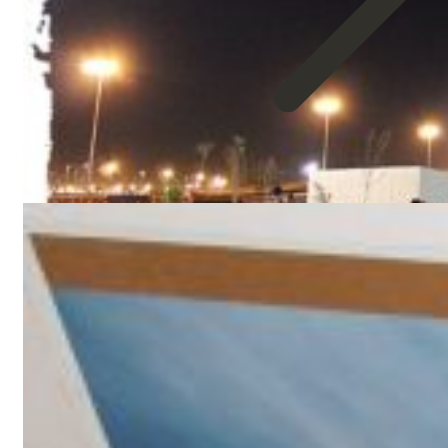
about
Te
Invitamos
a
Conocer
Ciudad
Juárez
México