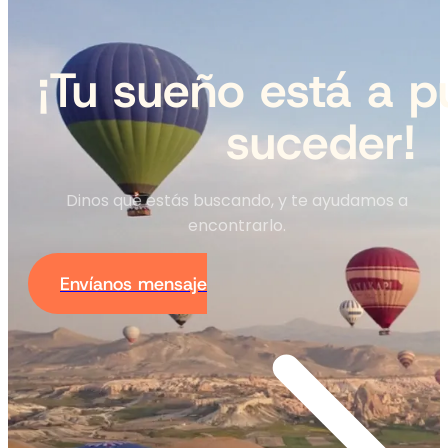
¡Tu sueño está a p
suceder!
Dinos qué estás buscando, y te ayudamos a
encontrarlo.
Envíanos mensaje