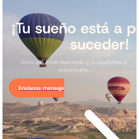
¡Tu sueño está a p
suceder!
Dinos qué estás buscando, y te ayudamos a
encontrarlo.
Envíanos mensaje