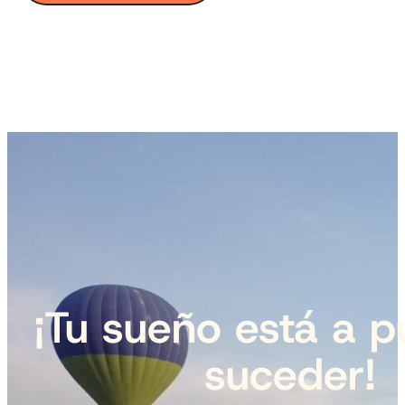
¡Tu sueño está a p
suceder!