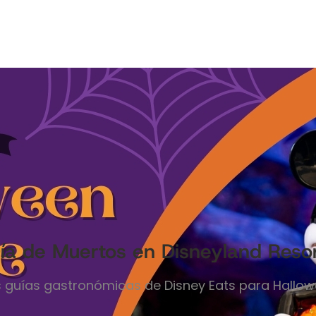
Día de Muertos en Disneyland Reso
as guías gastronómicas de Disney Eats para Hallo