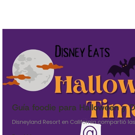
Guía foodie para Halloween y 
Disneyland Resort en California compartió l