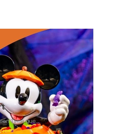
rt
ween Time que…