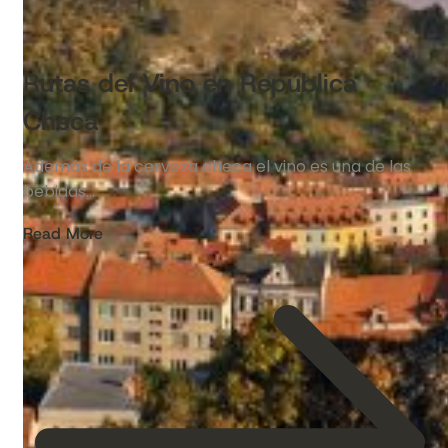
Rutas del Vino en República
Checa
Además de la cerveza checa el vino es una de las
bebidas…
Read More