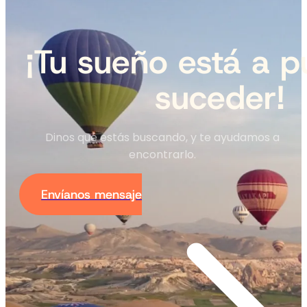
¡Tu sueño está a p
suceder!
Dinos qué estás buscando, y te ayudamos a
encontrarlo.
Envíanos mensaje