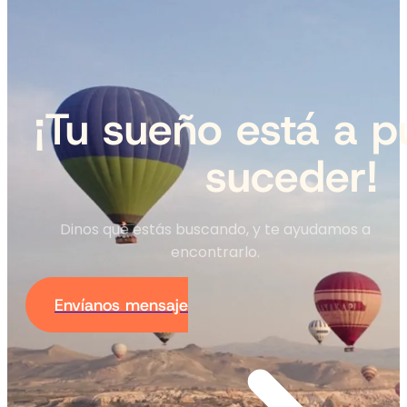
¡Tu sueño está a p
suceder!
Dinos qué estás buscando, y te ayudamos a
encontrarlo.
Envíanos mensaje