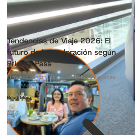
Tendencias de Viaje 2026: El
futuro de la exploración según
Priority Pass
El mundo de los viajes no se detiene, y quienes
estamos inmersos…
Read More