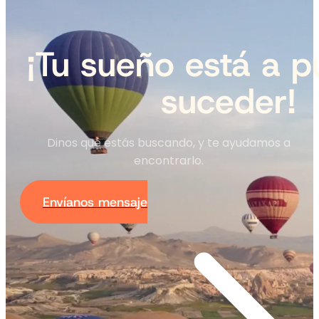
¡Tu sueño está a p
suceder!
Dinos qué estás buscando, y te ayudamos a
encontrarlo.
Envíanos mensaje