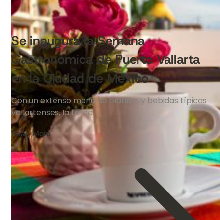
Se inaugura la Semana
Gastronómica de Puerto Vallarta
en la Ciudad de México
Con un extenso menú de platillos y bebidas típicas
vallartenses, la tarde…
Read More