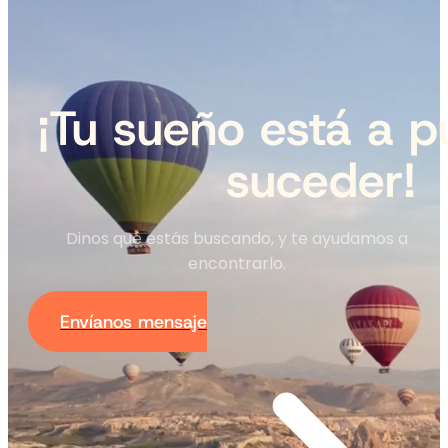
¡Tu sueño está a p
suceder!
Dinos qué estás buscando, y te ayudamos a
encontrarlo.
Envíanos mensaje