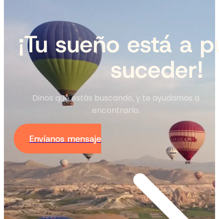
¡Tu sueño está a p
suceder!
Dinos qué estás buscando, y te ayudamos a
encontrarlo.
Envíanos mensaje