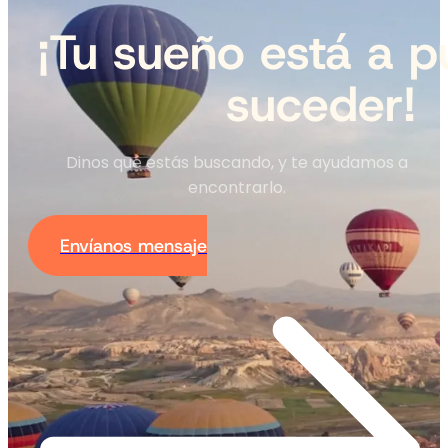
¡Tu sueño está a p
suceder!
Dinos qué estás buscando, y te ayudamos a
encontrarlo.
Envíanos mensaje