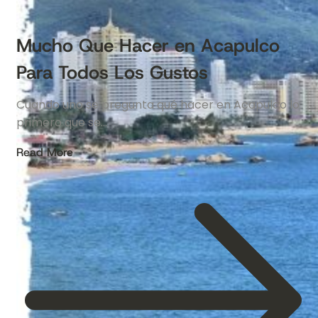
Mucho Que Hacer en Acapulco
Para Todos Los Gustos
Cuando uno se pregunta qué hacer en Acapulco lo
primero que se…
Read More