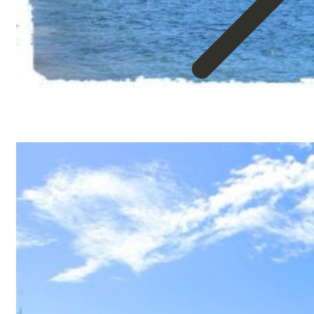
about
Mucho
Que
Hacer
en
Acapulco
Para
Todos
Los
Gustos