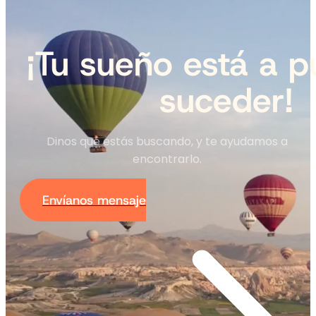
¡Tu sueño está a p
suceder!
Dinos qué estás buscando, y te ayudamos a
encontrarlo.
Envíanos mensaje