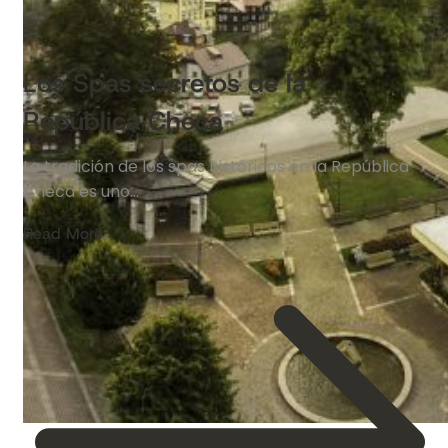
Los Spas secretos de la
República Checa
La tradición de los spas históricos en la República
Checa es uno…
Read More