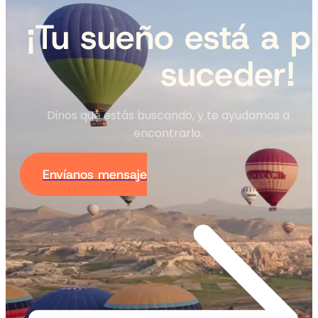
¡Tu sueño está a p
suceder!
Dinos qué estás buscando, y te ayudamos a
encontrarlo.
Envíanos mensaje