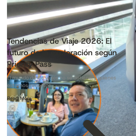
Tendencias de Viaje 2026: El
futuro de la exploración según
Priority Pass
El mundo de los viajes no se detiene, y quienes
estamos inmersos…
Read More