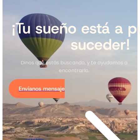
¡Tu sueño está a p
suceder!
Dinos qué estás buscando, y te ayudamos a
encontrarlo.
Envíanos mensaje