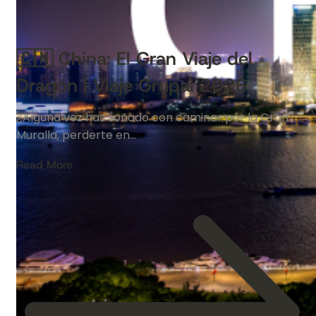
🇨🇳 China: El Gran Viaje del
Dragón | Viaje Grupal 2026
¿Alguna vez has soñado con caminar por la Gran
Muralla, perderte en…
Read More