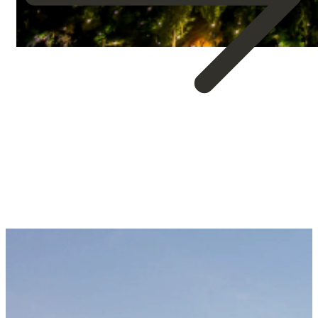
about
🇨🇳
China:
El
Gran
Viaje
del
Dragón
|
Viaje
Grupal
2026