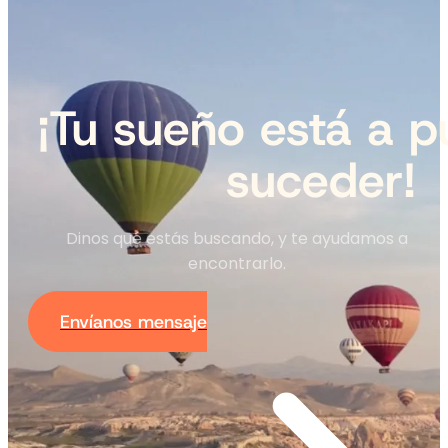
¡Tu sueño está a p
suceder!
Dinos qué estás buscando, y te ayudamos a
encontrarlo.
Envíanos mensaje