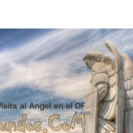
isita al Angel en el DF
 Coyoacán, tocaba turno de…