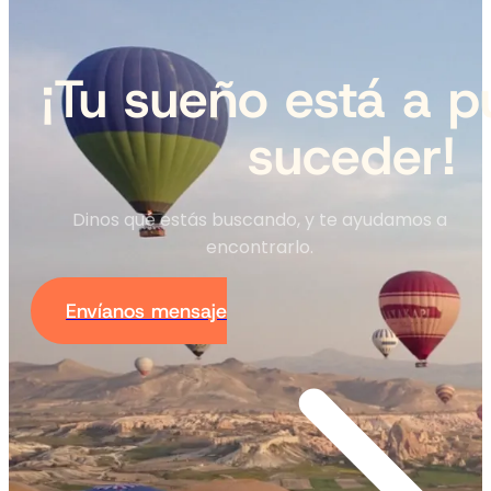
¡Tu sueño está a p
suceder!
Dinos qué estás buscando, y te ayudamos a
encontrarlo.
Envíanos mensaje