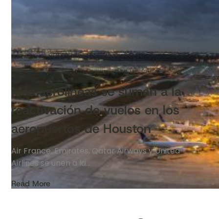
Más aerolíneas se suman a la
reactivación de vuelos en los
aeropuertos de Houston
Air France, Emirates, Qatar Airways y United
Airlines se unen a la…
Read More