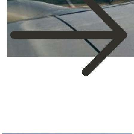
about
Houston
está
lista
para
recibir
viajeros
vía