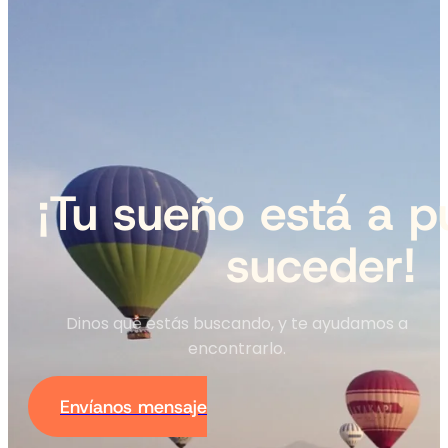
aérea
¡Tu sueño está a p
suceder!
Dinos qué estás buscando, y te ayudamos a
encontrarlo.
Envíanos mensaje