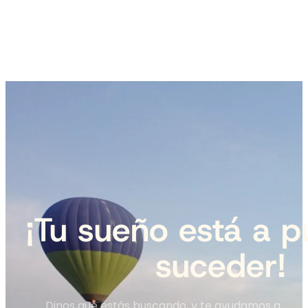
¡Tu sueño está a p
suceder!
Dinos qué estás buscando, y te ayudamos a