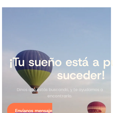
¡Tu sueño está a p
suceder!
Dinos qué estás buscando, y te ayudamos a
encontrarlo.
Envíanos mensaje