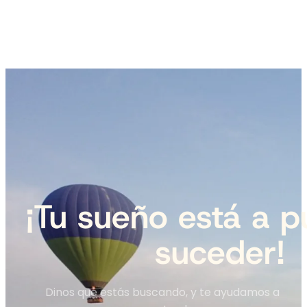
¡Tu sueño está a p
suceder!
Dinos qué estás buscando, y te ayudamos a