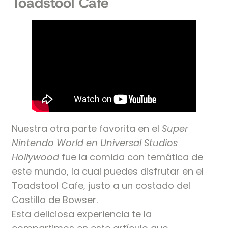
Toadstool Cafe
Nuestra otra parte favorita en el
Super
Nintendo World en Universal Studios
Hollywood
fue la comida con temática de
este mundo, la cual puedes disfrutar en el
Toadstool Cafe, justo a un costado del
Castillo de Bowser.
Esta deliciosa experiencia te la