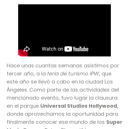
Hace unas cuantas semanas asistimos por
tercer año, a la
feria de turismo IPW
, que
este año se llevó a cabo en la ciudad Los
Ángeles. Como parte de las actividades del
mencionado evento, tuvo lugar la clausura
en el parque
Universal Studios Hollywood
,
donde aprovechamos la oportunidad para
finalmente conocer ese mundo de los
Super