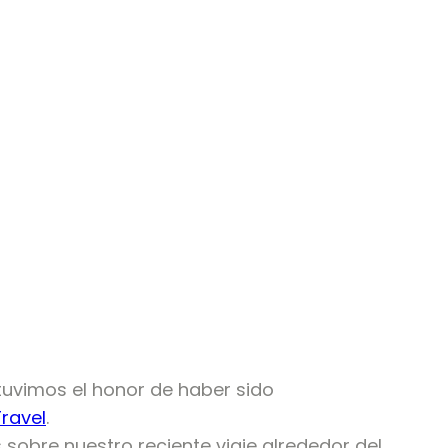
tuvimos el honor de haber sido
ravel
.
 sobre nuestro reciente viaje alrededor del