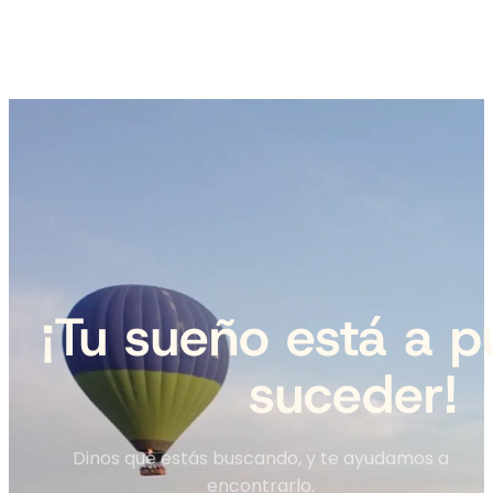
¡Tu sueño está a p
suceder!
Dinos qué estás buscando, y te ayudamos a
encontrarlo.