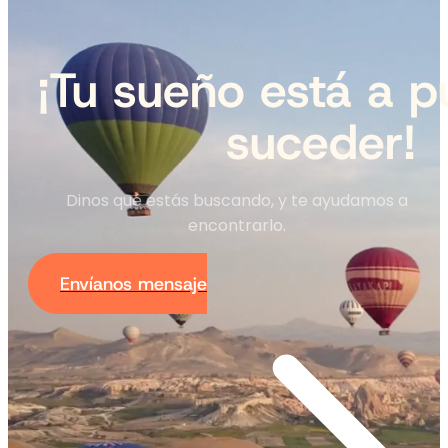
¡Tu sueño está a p
suceder!
Dinos qué estás buscando, y te ayudamos a
encontrarlo.
Envíanos mensaje