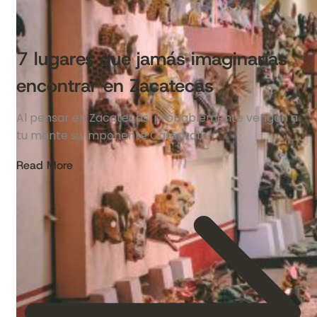
7 lugares que jamás imaginarías
encontrar en Zacatecas
Al pensar en Zacatecas, probablemente vengan a
tu mente su imponente Catedral,…
Read More