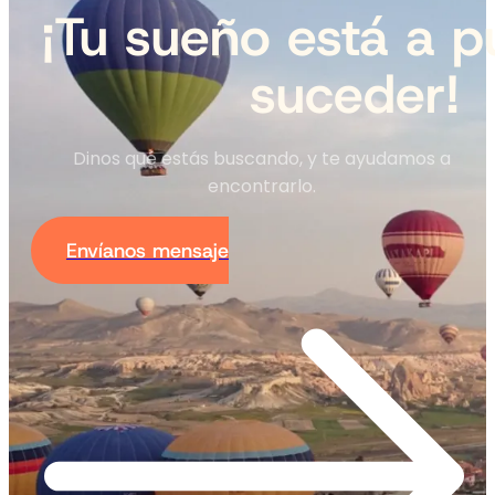
¡Tu sueño está a p
suceder!
Dinos qué estás buscando, y te ayudamos a
encontrarlo.
Envíanos mensaje