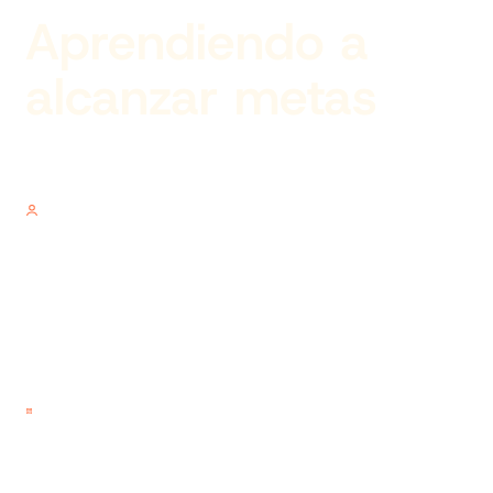
Aprendiendo a
alcanzar metas
Author
V.V.
Published on
10.18.2012