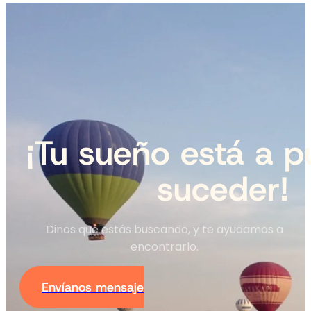
¡Tu sueño está a p
suceder!
Dinos qué estás buscando, y te ayudamos a
encontrarlo.
Envíanos mensaje