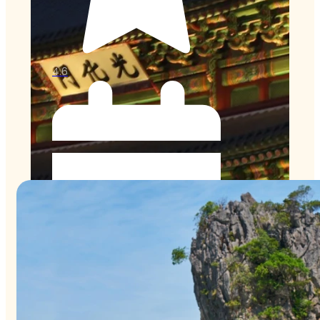
4.6
3–5 Días