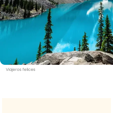
inolvidable.
%
+
Destinos
Satisfacción
+
Viajeros felices