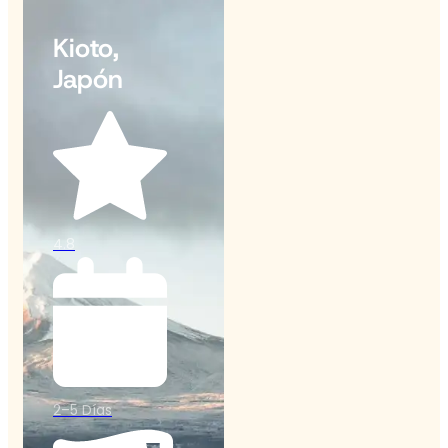
Kioto,
Japón
4.8
2–5 Días