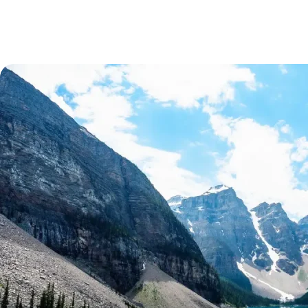
Donde grandes
historias se
empiezan a
escribir
Tu aventura inicia aquí. Explora destinos, encuentra
inspiración, y descubre experiencias viajeras
personalizadas que hagan cada momento, uno