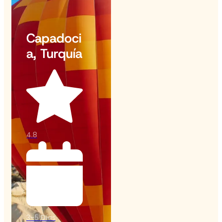
Capadoci
a, Turquía
4.8
3–5 Días